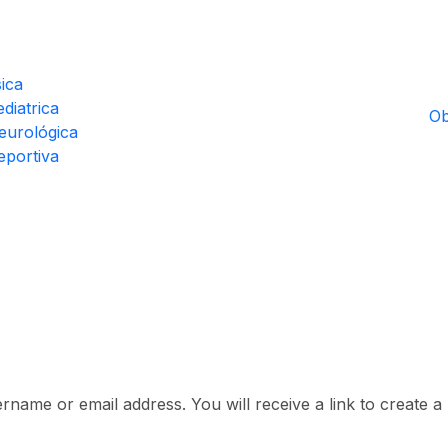
sica
diatrica
Ob
eurológica
eportiva
name or email address. You will receive a link to create a