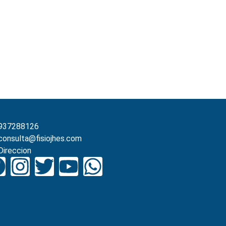
937288126
consulta@fisiojhes.com
Direccion