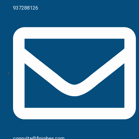
937288126
consulta@fisiojhes.com